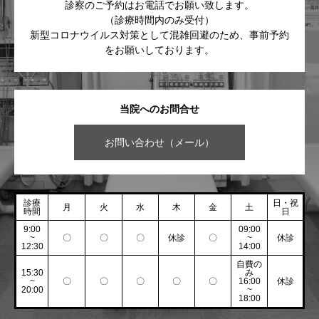
診察のご予約はお電話でお願い致します。
（診療時間内のみ受付）
新型コロナウイルス対策として混雑回避のため、事前予約
をお願いしております。
当院へのお問合せ
お問い合わせ（メール）
診療
日・祝
月
火
水
木
金
土
時間
日
9:00
09:00
~
〇
〇
〇
休診
〇
~
休診
12:30
14:00
自費の
15:30
み
~
〇
〇
〇
〇
〇
16:00
休診
20:00
~
18:00