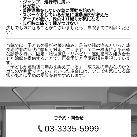
・ジャンプ、走行時に痛い
・体が硬い
・普段運動をしないが急に運動を始めた
・スポーツをしているが急に運動強度が増えた
・アーチが低い、靴のすり減りが気になる
・歩行時に痛くて踵がつけない
少しでも気になることがございましたら、当院までご相談くださ
い。
当院では、子どもの骨折や膝の痛み、足首や踵の痛みといった成
長期特有の症状に幅広く対応しています。エコー検査による正確
な診断を行い、固定・物理療法・リハビリ・運動指導を組み合わ
せた治療を提供することで、再発予防と早期復帰を重視していま
す。
「子どもが運動後に痛みを訴えている」「成長期の痛みなのかケ
ガなのか判断できない」といった場合には、少しでも気になる症
状があれば早めの受診をおすすめします。
ご予約・問合せ
03-3335-5999