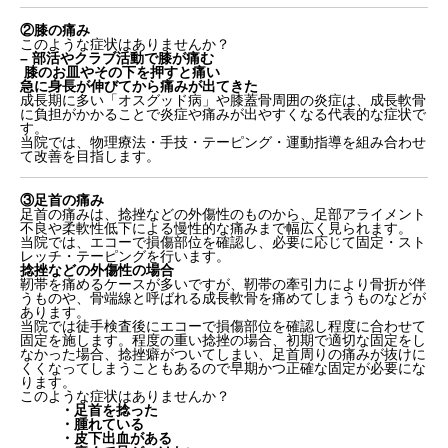
②膝の痛み
このような症状はありませんか？
– 部活やクラブ活動で膝が痛む
膝のお皿やその下を押すと痛い
急に身長が伸びてから痛みが出てきた
成長期に多い「オスグッド病」や膝蓋骨周囲の炎症は、成長軟骨
に負担がかかることで炎症や痛みが出やすくなる代表的な症状で
す。
当院では、物理療法・手技・テーピング・運動指導を組み合わせ
て改善を目指します。
③足首の痛み
足首の痛みは、捻挫などの外傷性のものから、足部アライメント
不良や柔軟性低下による慢性的な痛みまで幅広く見られます。
当院では、エコーで損傷部位を確認し、必要に応じて固定・スト
レッチ・テーピングを行います。
捻挫などの外傷性の場合
靭帯を痛めるケースが多いですが、靭帯の牽引力により骨折が伴
うものや、骨端線と呼ばれる成長軟骨を痛めてしまうものなどが
あります。
当院では徒手検査後にエコーで損傷部位を確認し程度に合わせて
固定を施します。程度の重い捻挫の場合、初期で適切な固定をし
なかった場合、捻挫癖がついてしまい、足首周りの痛みが抜けに
くくなってしまうこともあるので早期かつ正確な固定が必要にな
ります。
このような症状はありませんか？
・足首を捻った
・腫れている
・皮下出血がある