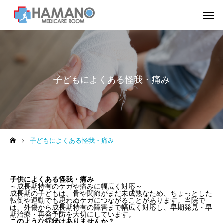
子どもによくある怪我・痛み
子どもによくある怪我・痛み
子供によくある怪我・痛み
～成長期特有のケガや痛みに幅広く対応～
成長期の子どもは、骨や関節がまだ未成熟なため、ちょっとした
転倒や運動でも思わぬケガにつながることがあります。当院で
は、外傷から成長期特有の障害まで幅広く対応し、早期発見・早
期治療・再発予防を大切にしています。
このような症状はありませんか？