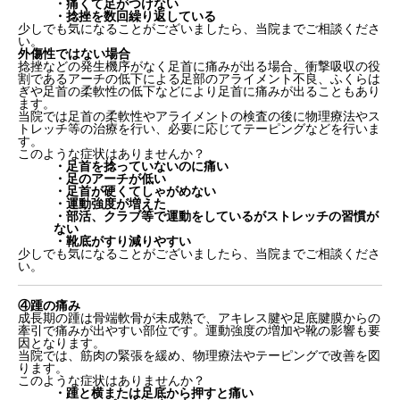
・痛くて足がつけない
・捻挫を数回繰り返している
少しでも気になることがございましたら、当院までご相談くださ
い。
外傷性ではない場合
捻挫などの発生機序がなく足首に痛みが出る場合、衝撃吸収の役
割であるアーチの低下による足部のアライメント不良、ふくらは
ぎや足首の柔軟性の低下などにより足首に痛みが出ることもあり
ます。
当院では足首の柔軟性やアライメントの検査の後に物理療法やス
トレッチ等の治療を行い、必要に応じてテーピングなどを行いま
す。
このような症状はありませんか？
・足首を捻っていないのに痛い
・足のアーチが低い
・足首が硬くてしゃがめない
・運動強度が増えた
・部活、クラブ等で運動をしているがストレッチの習慣が
ない
・靴底がすり減りやすい
少しでも気になることがございましたら、当院までご相談くださ
い。
④踵の痛み
成長期の踵は骨端軟骨が未成熟で、アキレス腱や足底腱膜からの
牽引で痛みが出やすい部位です。運動強度の増加や靴の影響も要
因となります。
当院では、筋肉の緊張を緩め、物理療法やテーピングで改善を図
ります。
このような症状はありませんか？
・踵と横または足底から押すと痛い