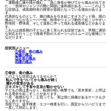
「運動後に膝や踵が痛む」「急に身長が伸びてから痛みが出てき
た」「投球やジャンプの際に関節に違和感がある」――このよう
な症状は、成長期特有の障害が原因となっている場合がありま
す。
代表的なものとして、膝の痛みを引き起こすオスグッド病、踵の
痛みにつながるシーバー病、投球やジャンプ動作で起こりやすい
野球肘・野球肩、そして成長に伴って現れる成長痛などがありま
す。
これらは成長期の子どもに多く見られる症状であり、早期に適切
な対応を行うことで再発予防やスポーツへのスムーズな復帰につ
ながります。
症状別メニュー
①骨折、骨の痛み
②膝の痛み
③足首の痛み
④踵の痛み
①骨折、骨の痛み
このような症状はありませんか？
転んで手をついてから痛みが続く
腫れや変形がある
ズキズキして手首や足首が動かせない
子どもの骨は柔らかく、転倒や軽い衝撃でも「若木骨折」と呼ば
れる骨折を起こすことがあります。
一見「捻挫かな？」と思っても、実は骨に損傷があるケースも少
なくありません。
当院では、徒手検査・エコー検査を行い、固定からリハビリまで
一貫して対応します。