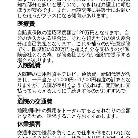
知な部分も多いと思うので、できれば弁護士に頼む
ほうが安心です。また、示談交渉に弁護士にお願い
したほうがプラスになる傾向があります。
医療費
自賠責保険の適応限度額は120万円となります。自
分の過失がある場合は、それを超えた分の過失割合
分は自己負担となります。これを補うのが任意保険
です。限度額の120万円を超えた分を支払うのが保
険会社となる為、保険会社は少ない金額で提示する
場合があります。
入院雑費
入院時の日用雑貨やテレビ、通信費、新聞代等が含
まれ、一日当たり1,000円～1,500円程度の計算とな
りますが、入院が長引くようであれば、定期的に支
払ってもらえるように手続きするのがおすすめで
す。
通院の交通費
通院期間中の費用をトータルするとそれなりの金額
となるため、請求することをおすすめします。
休業損害
交通事故で怪我を負うことで仕事を休まなければな