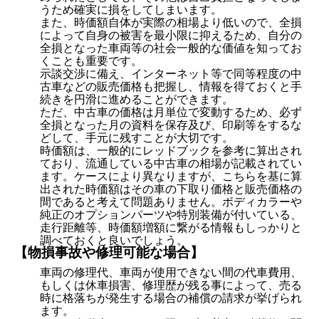
うため確実に損をしてしまいます。
また、時価額自体が実際の相場より低いので、全損
によって自身の被害を最小限に抑えるため、自分の
全損となった車両等の社会一般的な価値を知ってお
くことも重要です。
示談交渉に備え、インターネット等で同等程度の中
古車などの販売価格も把握し、情報を得ておくと手
続きを円滑に進めることができます。
ただ、中古車の価格は月単位で変動するため、必ず
全損となった月の資料を保存及び、印刷等をするな
どして、手元に残すことが大切です。
時価額は、一般的にレッドブックを参考に算出され
ており、流通している中古車の相場が記載されてい
ます。ケースにより異なりますが、こちらを基に算
出された時価額はその車の下取り価格と販売価格の
間であると考えて問題ありません。ボディカラーや
純正のオプションパーツや特別装備が付いている、
走行距離等、時価額増額に繋がる情報もしっかりと
調べておくと良いでしょう。
【物損事故や修理可能な場合】
車両の修理代、車両が使用できない間の代車費用、
もしくは休車損害、修理歴が残る事によって、売る
時に格落ちが発生する場合の補償の請求が挙げられ
ます。