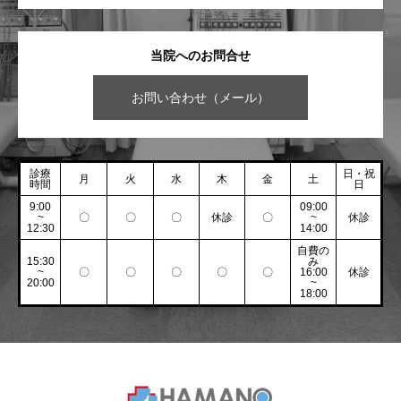
当院へのお問合せ
お問い合わせ（メール）
診療
日・祝
月
火
水
木
金
土
時間
日
9:00
09:00
~
〇
〇
〇
休診
〇
~
休診
12:30
14:00
自費の
15:30
み
~
〇
〇
〇
〇
〇
16:00
休診
20:00
~
18:00