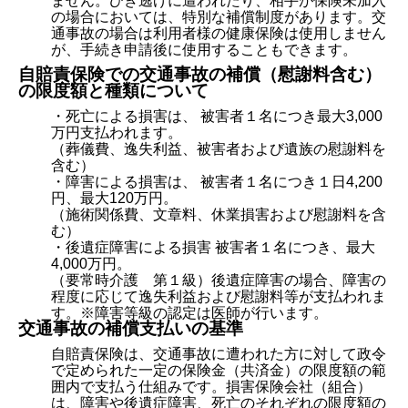
ません。ひき逃げに遭われたり、相手が保険未加入
の場合においては、特別な補償制度があります。交
通事故の場合は利用者様の健康保険は使用しません
が、手続き申請後に使用することもできます。
自賠責保険での交通事故の補償（慰謝料含む）
の限度額と種類について
・死亡による損害は、 被害者１名につき最大3,000
万円支払われます。
（葬儀費、逸失利益、被害者および遺族の慰謝料を
含む）
・障害による損害は、 被害者１名につき１日4,200
円、最大120万円。
（施術関係費、文章料、休業損害および慰謝料を含
む）
・後遺症障害による損害 被害者１名につき、最大
4,000万円。
（要常時介護 第１級）後遺症障害の場合、障害の
程度に応じて逸失利益および慰謝料等が支払われま
す。※障害等級の認定は医師が行います。
交通事故の補償支払いの基準
自賠責保険は、交通事故に遭われた方に対して政令
で定められた一定の保険金（共済金）の限度額の範
囲内で支払う仕組みです。損害保険会社（組合）
は、障害や後遺症障害、死亡のそれぞれの限度額の