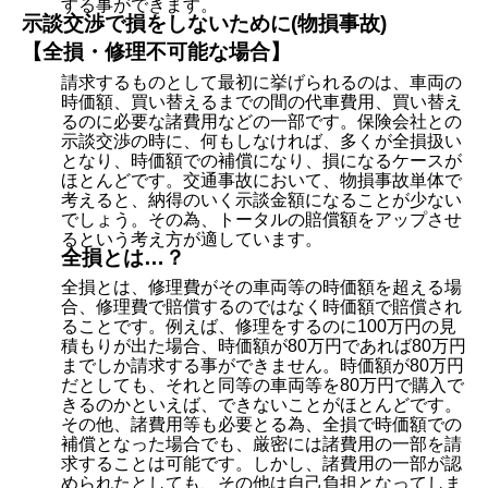
する事ができます。
示談交渉で損をしないために(物損事故)
【全損・修理不可能な場合】
請求するものとして最初に挙げられるのは、車両の
時価額、買い替えるまでの間の代車費用、買い替え
るのに必要な諸費用などの一部です。保険会社との
示談交渉の時に、何もしなければ、多くが全損扱い
となり、時価額での補償になり、損になるケースが
ほとんどです。交通事故において、物損事故単体で
考えると、納得のいく示談金額になることが少ない
でしょう。その為、トータルの賠償額をアップさせ
るという考え方が適しています。
全損とは…？
全損とは、修理費がその車両等の時価額を超える場
合、修理費で賠償するのではなく時価額で賠償され
ることです。例えば、修理をするのに100万円の見
積もりが出た場合、時価額が80万円であれば80万円
までしか請求する事ができません。時価額が80万円
だとしても、それと同等の車両等を80万円で購入で
きるのかといえば、できないことがほとんどです。
その他、諸費用等も必要とる為、全損で時価額での
補償となった場合でも、厳密には諸費用の一部を請
求することは可能です。しかし、諸費用の一部が認
められたとしても、その他は自己負担となってしま