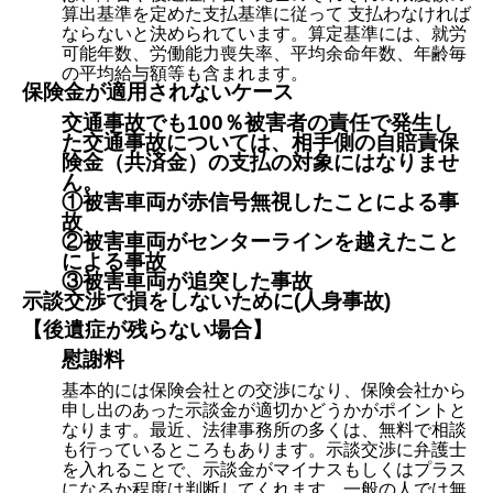
算出基準を定めた支払基準に従って 支払わなければ
ならないと決められています。算定基準には、就労
可能年数、労働能力喪失率、平均余命年数、年齢毎
の平均給与額等も含まれます。
保険金が適用されないケース
交通事故でも100％被害者の責任で発生し
た交通事故については、相手側の自賠責保
険金（共済金）の支払の対象にはなりませ
ん。
①被害車両が赤信号無視したことによる事
故
②被害車両がセンターラインを越えたこと
による事故
③被害車両が追突した事故
示談交渉で損をしないために(人身事故)
【後遺症が残らない場合】
慰謝料
基本的には保険会社との交渉になり、保険会社から
申し出のあった示談金が適切かどうかがポイントと
なります。最近、法律事務所の多くは、無料で相談
も行っているところもあります。示談交渉に弁護士
を入れることで、示談金がマイナスもしくはプラス
になるか程度は判断してくれます。一般の人では無