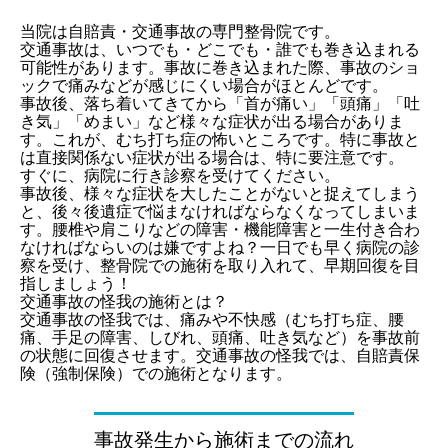
当院は自賠責・交通事故の専門整骨院です。
交通事故は、いつでも・どこでも・誰でも巻き込まれる
可能性があります。事故に巻き込まれた際、事故のショ
ックで痛みなどが感じにくい場合がほとんどです。
事故後、落ち着いてきてから「首が痛い」「頭痛」「吐
き気」「めまい」など様々な症状が出る場合がありま
す。これが、むち打ち症の怖いところです。特に事故と
は直接関係ない症状が出る場合は、特に要注意です。
すぐに、病院に行き診察を受けてください。
事故後、様々な症状を大したことがないと捉えてしまう
と、後々後遺症で悩まなければならなくなってしまいま
す。腰椎や肩こりなどの障害・機能障害と一生付き合わ
なければならいのは嫌ですよね？一日でも早く病院の診
察を受け、整骨院での施術を取り入れて、早期回復を目
指しましょう！
交通事故の怪我の施術とは？
交通事故の怪我では、痛みや不快感（むち打ち症、腰
痛、手足の障害、しびれ、頭痛、吐き気など）を事故前
の状態に回復させます。交通事故の怪我では、自賠責保
険（強制保険）での施術となります。
事故発生から施術までの流れ