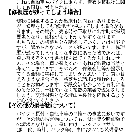
これは自動車やバイクに限らず、着衣や積載物に関
しても同様に考えられます。
【修復歴が残ってしまう場合】
現状に回復することが出来れば問題はありません
が、修理をしても”修理歴”が残ってしまう場合があ
ります。その場合、売る時や下取りに出す時の減額
要素となり、価格がより下がりやすくなります。
もちろんこの格落ち分を請求していくことは可能で
すが、認められないケースが多いです。また、修理
歴が残ってしまうような事故にあった物であれば、
買い替えるという選択肢も出てくるかもしれませ
ん。その場合、買い替えるのであれば出費は当然と
考えてしまいます。そのため、保険会社等が提示し
てくる金額に納得してしまいかと思います。買い替
えるような場合でも、格落ちの請求は積極的にする
ことをお勧めします。示談交渉を少しでも有利に進
めるために、一社ではなく複数の業者で査定をしま
しょう。交渉材料となる理由や裏付を確保するよう
に心がけてください。
【その他の損害物について】
バイク・原付・自転車等の２輪車の事故に多いです
が、その他の損害物についても、修理費や時価額で
の請求となります。身に付けているアクセサリー
(服、靴、時計、バッグ等)、車においても装備品や