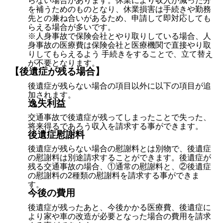
らない場合があります。休業により収入が減った分
を補うためのものとなり、休業損害は手続きや勤務
先との兼ね合いがあるため、申請して即対応しても
らえる場合が多いです。
※人身事故で保険会社とやり取りしている場合、人
身事故の医療費は保険会社と医療機関で直接やり取
りしてもらえるよう 手続きをすることで、立て替え
が不要となります。
【後遺症が残る場合】
後遺症が残らない場合の項目以外に以下の項目が追
加されます。
逸失利益
交通事故で後遺症が残ってしまったことで失った、
将来得るであろう収入を請求する事ができます。
後遺症慰謝料
後遺症が残らない場合の慰謝料とは別物で、後遺症
の慰謝料は別途請求することができます。後遺症が
残る交通事故の場合、①通常の慰謝料と、②後遺症
の慰謝料の2種類の慰謝料を請求する事ができま
す。
今後の費用
後遺症が残ったあと、今後かかる医療費、後遺症に
より家や車の改造が必要となった場合の費用を請求